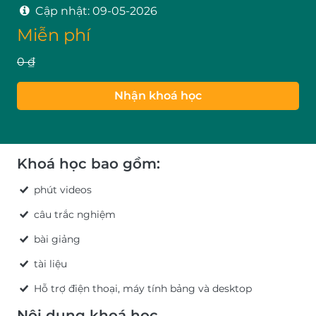
Cập nhật:
09-05-2026
Miễn phí
0 ₫
Nhận khoá học
Khoá học bao gồm:
phút videos
câu trắc nghiệm
bài giảng
tài liệu
Hỗ trợ điện thoại, máy tính bảng và desktop
Nội dung khoá học