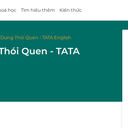
hoá học
Tìm hiểu thêm
Kiến thức
Dựng Thói Quen - TATA English
Thói Quen - TATA