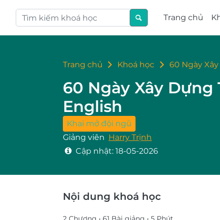
Trang chủ
K
Trang chủ
Khoá học
60 Ngày Xây 
60 Ngày Xây Dựng 
English
Khai mở đội ngũ
Giảng viên
Harry Trịnh
Cập nhật:
18-05-2026
Nội dung khoá học
2 Chương •
61 Bài giảng •
5 Phút